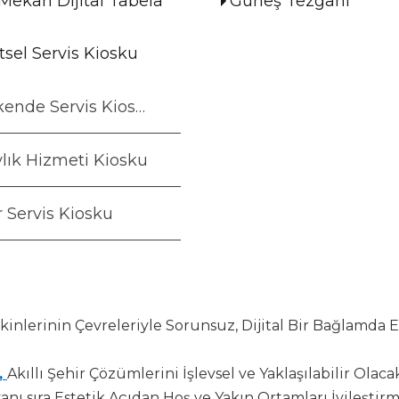
Mekan Dijital Tabela
Güneş Tezgahı
sel Servis Kiosku
Perakende Servis Kiosku
lık Hizmeti Kiosku
 Servis Kiosku
Sakinlerinin Çevreleriyle Sorunsuz, Dijital Bir Bağlamda
,
Akıllı Şehir Çözümlerini İşlevsel ve Yaklaşılabilir Olac
yanı sıra Estetik Açıdan Hoş ve Yakın Ortamları İyileşti