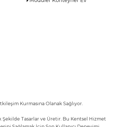
Modüler Konteyner Ev
 Etkileşim Kurmasına Olanak Sağlıyor.
ak Şekilde Tasarlar ve Üretir. Bu Kentsel Hizmet
rmesini Sağlamak İçin Son Kullanıcı Deneyimi