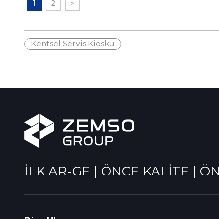
1
2
»
Kentsel Servis Kiosku
İLK AR-GE | ÖNCE KALİTE | Ö