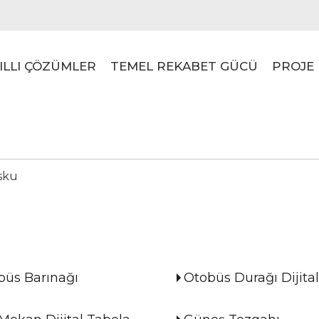
ILLI ÇÖZÜMLER
TEMEL REKABET GÜCÜ
PROJE
sku
büs Barınağı
Otobüs Durağı Dijita